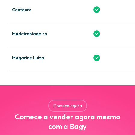
Centauro
MadeiraMadeira
Magazine Luiza
Comece agora
Comece a vender agora mesmo
com a Bagy