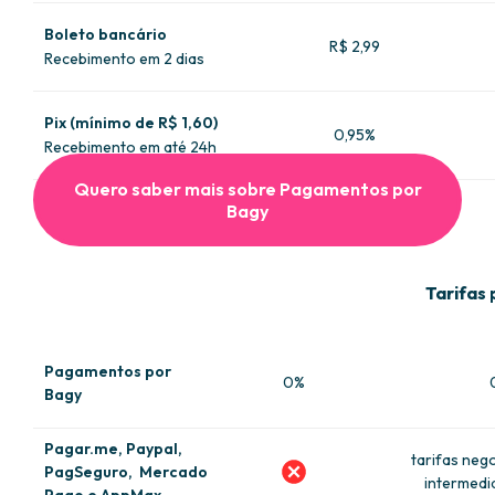
Boleto bancário
R$ 2,99
Recebimento em 2 dias
Pix (mínimo de R$ 1,60)
0,95%
Recebimento em até 24h
Quero saber mais sobre Pagamentos por
Bagy
Tarifas
Pagamentos por
0%
Bagy
Pagar.me, Paypal,
tarifas neg
PagSeguro, Mercado
intermedi
Pago e AppMax