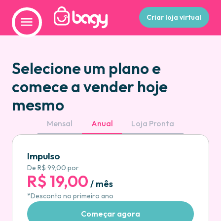
Criar loja virtual
Selecione um plano e
comece a vender hoje
mesmo
Mensal
Anual
Loja Pronta
Impulso
De
R$ 99,00
por
R$ 19,00
/ mês
*Desconto no primeiro ano
Começar agora