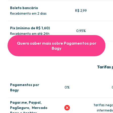
Boleto bancário
R$ 2,99
Recebimento em 2 dias
Pix (mínimo de R$ 1,60)
0,95%
Recebimento em até 24h
Quero saber mais sobre Pagamentos por
Bagy
Tarifas
Pagamentos por
0%
Bagy
Pagar.me, Paypal,
tarifas neg
PagSeguro, Mercado
intermedi
Pago e AppMax