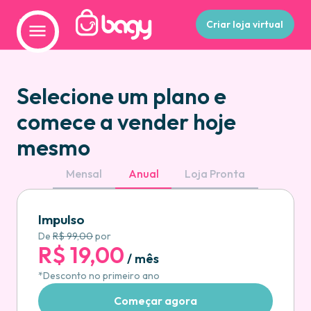
Criar loja virtual
Selecione um plano e
comece a vender hoje
mesmo
Mensal
Anual
Loja Pronta
Impulso
De
R$ 99,00
por
R$ 19,00
/ mês
*Desconto no primeiro ano
Começar agora