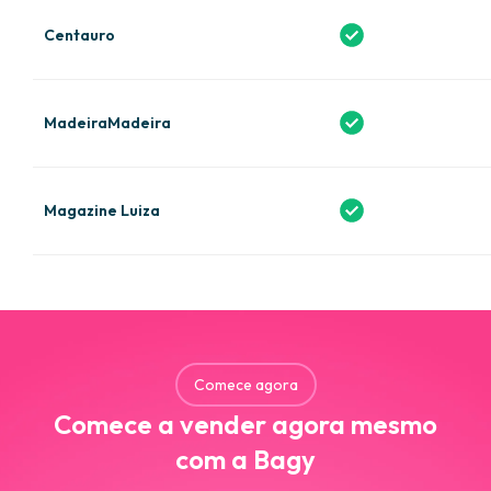
Centauro
MadeiraMadeira
Magazine Luiza
Comece agora
Comece a vender agora mesmo
com a Bagy