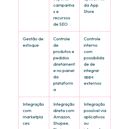
campanha
da App
s e
Store
recursos
de SEO
Gestão de
Controle
Controle
estoque
de
interno
produtos e
com
pedidos
possibilida
diretament
de de
e no painel
integrar
da
apps
plataform
externos
a
Integração
Integração
Integração
com
direta com
possível via
marketpla
Amazon,
aplicativos
ces
Shopee,
ou