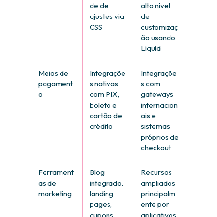
de de
alto nível
ajustes via
de
CSS
customizaç
ão usando
Liquid
Meios de
Integraçõe
Integraçõe
pagament
s nativas
s com
o
com PIX,
gateways
boleto e
internacion
cartão de
ais e
crédito
sistemas
próprios de
checkout
Ferrament
Blog
Recursos
as de
integrado,
ampliados
marketing
landing
principalm
pages,
ente por
cupons,
aplicativos