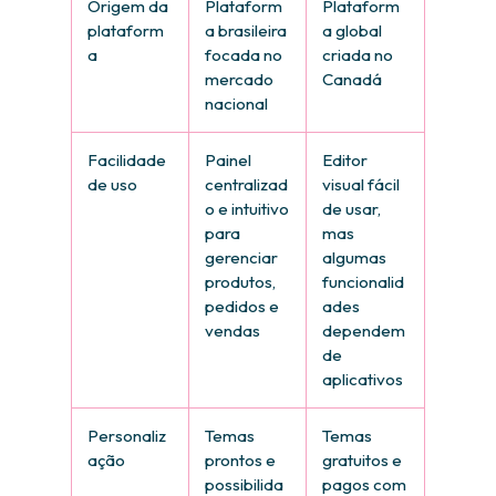
Origem da
Plataform
Plataform
plataform
a brasileira
a global
a
focada no
criada no
mercado
Canadá
nacional
Facilidade
Painel
Editor
de uso
centralizad
visual fácil
o e intuitivo
de usar,
para
mas
gerenciar
algumas
produtos,
funcionalid
pedidos e
ades
vendas
dependem
de
aplicativos
Personaliz
Temas
Temas
ação
prontos e
gratuitos e
possibilida
pagos com