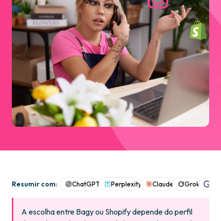
Resumir com:
ChatGPT
Perplexity
Claude
Grok
Goo
A escolha entre Bagy ou Shopify depende do perfil