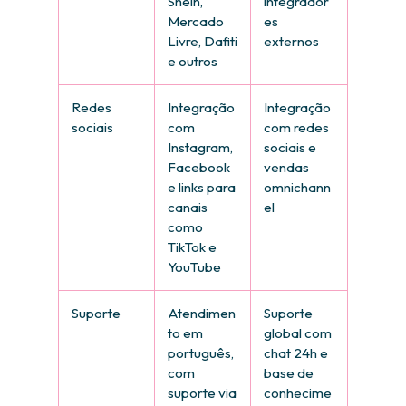
Shein,
integrador
Mercado
es
Livre, Dafiti
externos
e outros
Redes
Integração
Integração
sociais
com
com redes
Instagram,
sociais e
Facebook
vendas
e links para
omnichann
canais
el
como
TikTok e
YouTube
Suporte
Atendimen
Suporte
to em
global com
português,
chat 24h e
com
base de
suporte via
conhecime