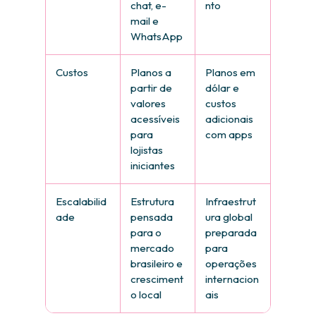
chat, e-
nto
mail e
WhatsApp
Custos
Planos a
Planos em
partir de
dólar e
valores
custos
acessíveis
adicionais
para
com apps
lojistas
iniciantes
Escalabilid
Estrutura
Infraestrut
ade
pensada
ura global
para o
preparada
mercado
para
brasileiro e
operações
cresciment
internacion
o local
ais