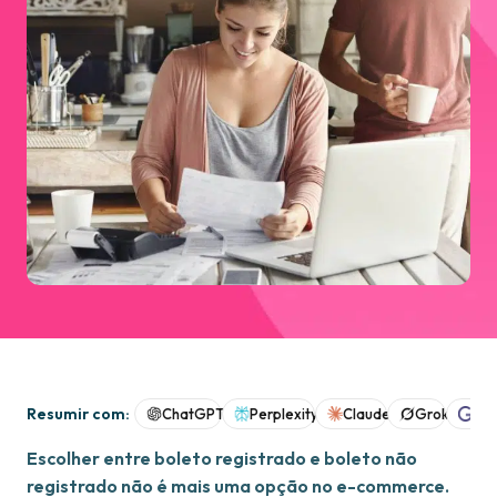
Resumir com:
ChatGPT
Perplexity
Claude
Grok
Goo
Escolher entre boleto registrado e boleto não
registrado não é mais uma opção no e-commerce.