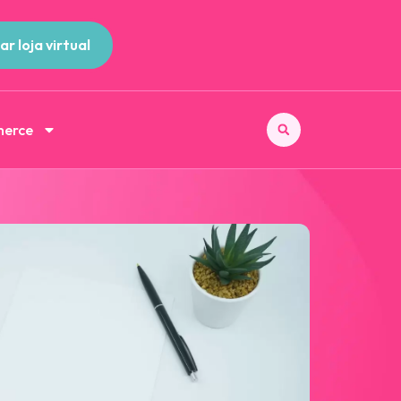
ar loja virtual
merce