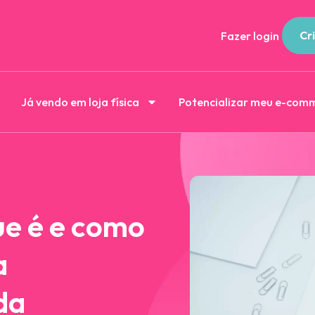
Cri
Fazer login
Já vendo em loja física
Potencializar meu e-com
ue é e como
a
da