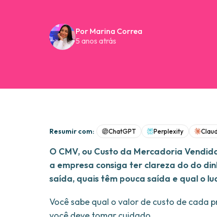
Por Marina Correa
5 anos atrás
Resumir com:
ChatGPT
Perplexity
Clau
O CMV, ou Custo da Mercadoria Vendida,
a empresa consiga ter clareza do do di
saída, quais têm pouca saída e qual o lu
Você sabe qual o valor de custo de cada 
você deve tomar cuidado.