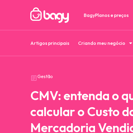
Bagy
Planos e preços
Artigos principais
Criando meu negócio
Gestão
CMV: entenda o q
calcular o Custo d
Mercadoria Vendi