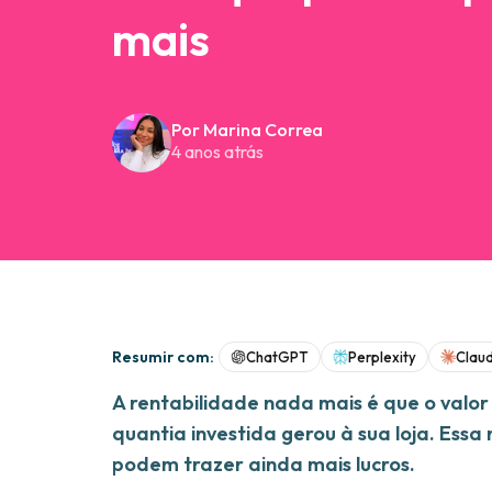
mais
Por Marina Correa
4 anos atrás
Resumir com:
ChatGPT
Perplexity
Clau
A rentabilidade nada mais é que o valo
quantia investida gerou à sua loja. Ess
podem trazer ainda mais lucros.