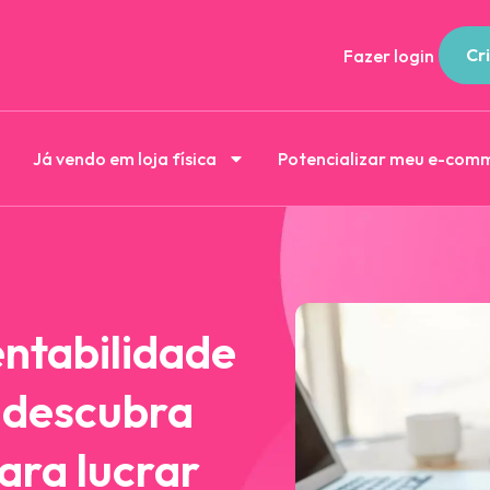
Cri
Fazer login
Já vendo em loja física
Potencializar meu e-com
entabilidade
: descubra
ara lucrar