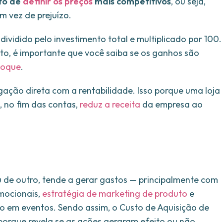
to de
definir os preços
mais competitivos
, ou seja,
m vez de prejuízo.
dividido pelo investimento total e multiplicado por 100.
ato, é importante que você saiba se os ganhos são
toque
.
gação direta com a rentabilidade. Isso porque uma loja
, no fim das contas,
reduz a receita
da empresa ao
ou de outro, tende a gerar gastos — principalmente com
mocionais,
estratégia de marketing de produto
e
o em eventos. Sendo assim, o Custo de Aquisição de
porque revela se as ações geraram efeito ou não.