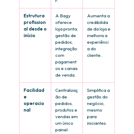
r.
Estrutura
A Bagy
Aumenta a
profission
oferece
credibilida
al desde o
loja pronta,
de da loja e
início
gestão de
melhora a
pedidos,
experiênci
integração
a do
com
cliente.
pagament
os e canais
de venda.
Facilidad
Centralizaç
Simplifica a
e
ão de
gestão do
operacio
pedidos,
negócio,
nal
produtos e
mesmo
vendas em
para
um único
iniciantes.
painel.