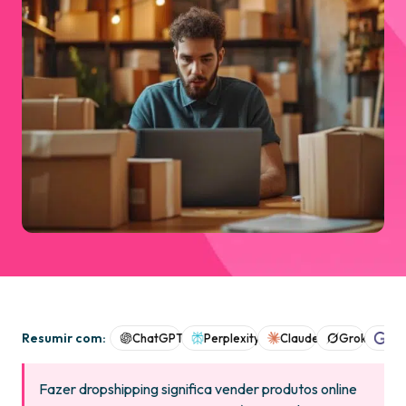
Resumir com:
ChatGPT
Perplexity
Claude
Grok
Goo
Fazer dropshipping significa vender produtos online