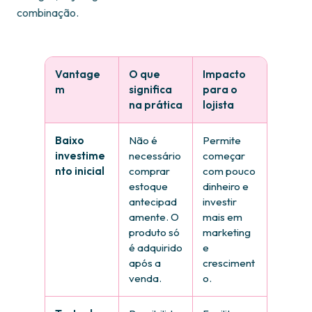
combinação.
Vantage
O que
Impacto
m
significa
para o
na prática
lojista
Baixo
Não é
Permite
investime
necessário
começar
nto inicial
comprar
com pouco
estoque
dinheiro e
antecipad
investir
amente. O
mais em
produto só
marketing
é adquirido
e
após a
cresciment
venda.
o.