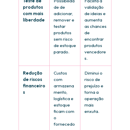
Teste de
Possibilida
Facilita a
produtos
de de
validação
com mais
adicionar,
de ideias e
liberdade
remover e
aumenta
testar
as chances
produtos
de
sem risco
encontrar
de estoque
produtos
parado.
vencedore
s.
Redução
Custos
Diminui o
de riscos
com
risco de
financeiro
armazena
prejuízo e
s
mento,
torna a
logística e
operação
estoque
mais
ficam com
enxuta.
o
fornecedo