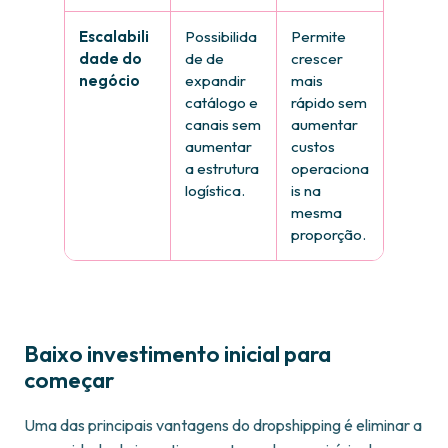
Escalabili
Possibilida
Permite
dade do
de de
crescer
negócio
expandir
mais
catálogo e
rápido sem
canais sem
aumentar
aumentar
custos
a estrutura
operaciona
logística.
is na
mesma
proporção.
Baixo investimento inicial para
começar
Uma das principais vantagens do dropshipping é eliminar a