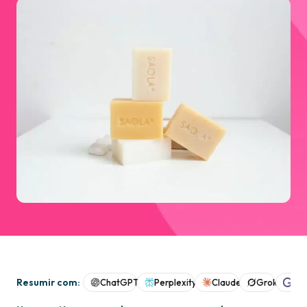
Resumir com:
ChatGPT
Perplexity
Claude
Grok
Goo