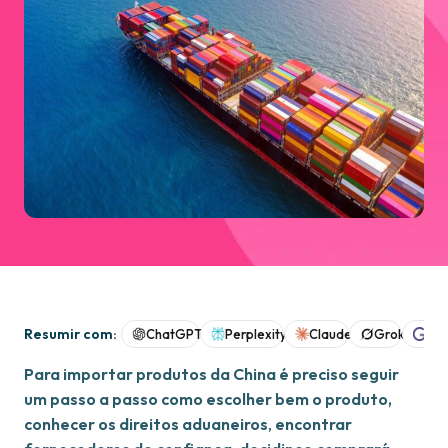
Resumir com:
ChatGPT
Perplexity
Claude
Grok
Goo
Para importar produtos da China é preciso seguir
um passo a passo como escolher bem o produto,
conhecer os direitos aduaneiros
,
encontrar