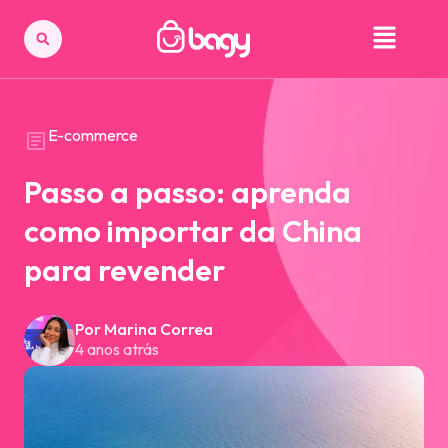
E-commerce
Passo a passo: aprenda
como importar da China
para revender
Por Marina Correa
4 anos atrás