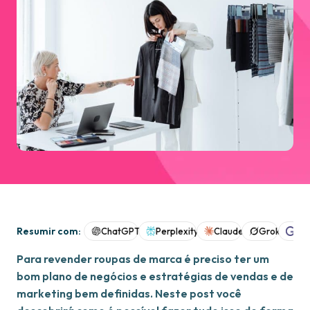
Resumir com:
ChatGPT
Perplexity
Claude
Grok
Goo
Para revender roupas de marca é preciso ter um
bom plano de negócios e estratégias de vendas e de
marketing bem definidas. Neste post você