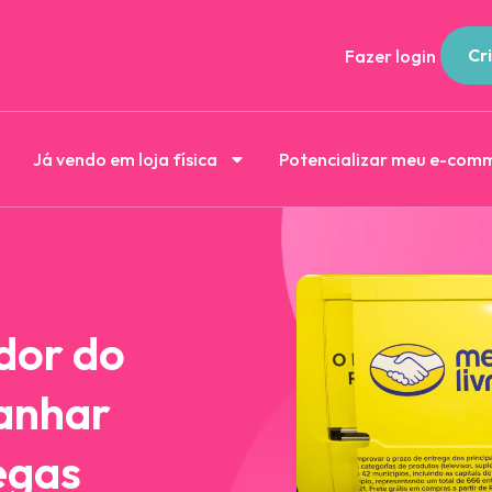
Cri
Fazer login
Já vendo em loja física
Potencializar meu e-com
dor do
anhar
egas