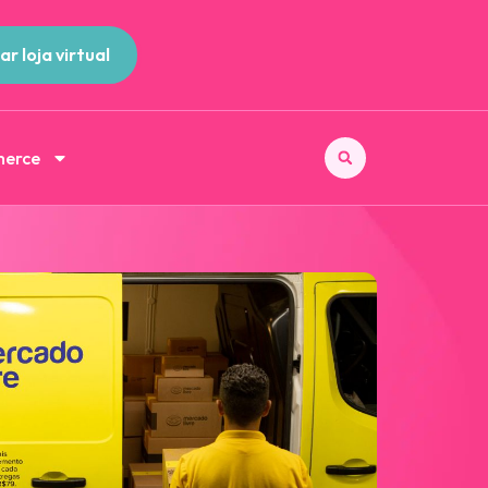
ar loja virtual
merce