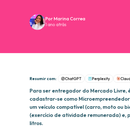
Por Marina Correa
1 ano atrás
Resumir com:
ChatGPT
Perplexity
Clau
Para ser entregador do Mercado Livre, é 
cadastrar-se como Microempreendedor In
um veículo compatível (carro, moto ou 
(exercício de atividade remunerada) e,
litros.