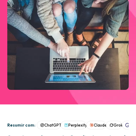
Resumir com:
ChatGPT
Perplexity
Claude
Grok
Goo