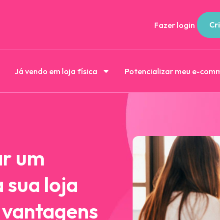
Cri
Fazer login
Já vendo em loja física
Potencializar meu e-com
ar um
 sua loja
 vantagens