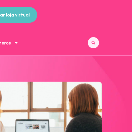
ar loja virtual
merce