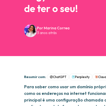
de ter o seu!
Por Marina Correa
3 anos atrás
Resumir com:
ChatGPT
Perplexity
Clau
Para saber como usar um domínio próprio
como os endereços na internet funciona
principal é uma configuração chamada 