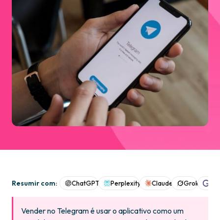
Resumir com:
ChatGPT
Perplexity
Claude
Grok
Goo
Vender no Telegram é usar o aplicativo como um