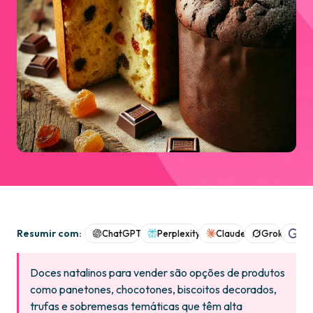
Resumir com:
ChatGPT
Perplexity
Claude
Grok
Goo
Doces natalinos para vender são opções de produtos
como panetones, chocotones, biscoitos decorados,
trufas e sobremesas temáticas que têm alta