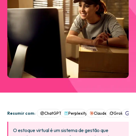
Resumir com:
ChatGPT
Perplexity
Claude
Grok
Goo
O estoque virtual é um sistema de gestão que