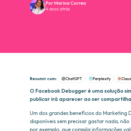
Por Marina Correa
4 anos atrás
Resumir com:
ChatGPT
Perplexity
Clau
O Facebook Debugger é uma solução simp
publicar irá aparecer ao ser compartilh
Um dos grandes benefícios do Marketing D
disponíveis sem precisar gastar nada, nã
por exemplo, que compila informações val