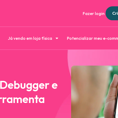
Cri
Fazer login
Já vendo em loja física
Potencializar meu e-com
 Debugger e
erramenta