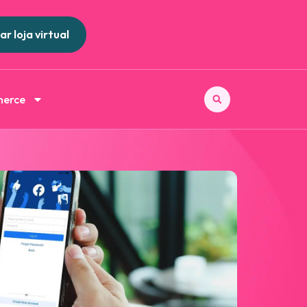
ar loja virtual
merce