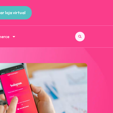
ar loja virtual
merce