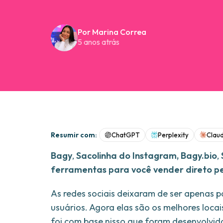
Por Marina Correa
5 anos atrás
Resumir com:
ChatGPT
Perplexity
Clau
Bagy
,
Sacolinha do Instagram,
Bagy.bio
,
ferramentas para você vender direto pe
As redes sociais deixaram de ser apenas pa
usuários. Agora elas são os melhores locai
foi com base nisso que foram desenvolvid