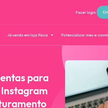
Cri
Fazer login
Já vendo em loja física
Potencializar meu e-com
entas para
o Instagram
aturamento