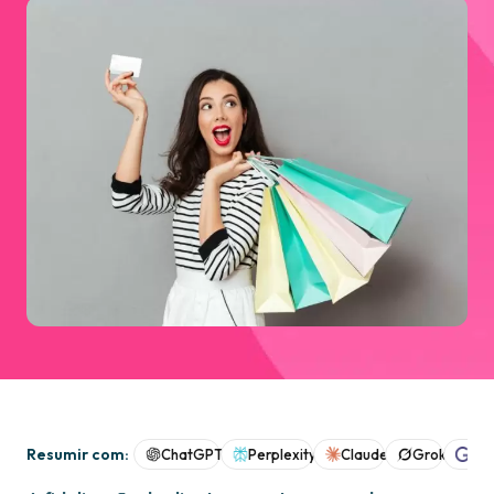
Resumir com:
ChatGPT
Perplexity
Claude
Grok
Goo