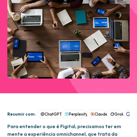
Resumir com:
ChatGPT
Perplexity
Claude
Grok
Goo
Para entender o que é Figital, precisamos ter em
mente a experiência omnichannel, que trata da