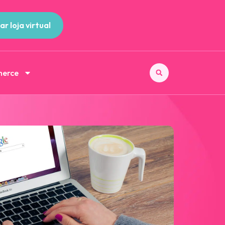
ar loja virtual
merce