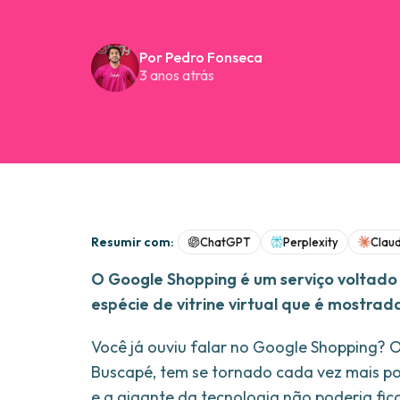
Por Pedro Fonseca
3 anos atrás
Resumir com:
ChatGPT
Perplexity
Clau
O Google Shopping é um serviço voltado p
espécie de vitrine virtual que é mostr
Você já ouviu falar no Google Shopping?
Buscapé, tem se tornado cada vez mais pop
e a gigante da tecnologia não poderia fic