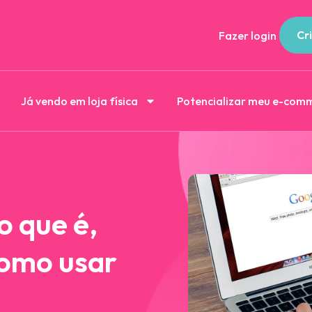
Cri
Fazer login
Já vendo em loja física
Potencializar meu e-com
o que é,
como usar