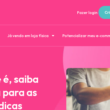
Cri
Fazer login
Já vendo em loja física
Potencializar meu e-com
 é, saiba
 para as
dicas