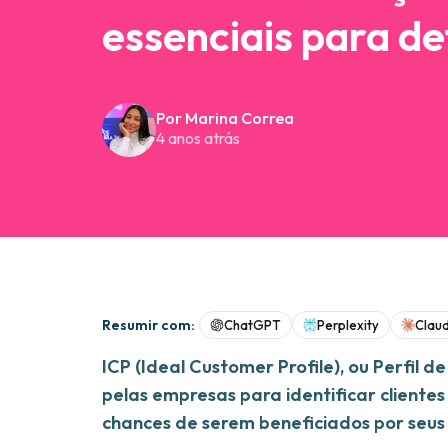
essenciais para def
Por Marina Correa
4 anos atrás
Resumir com:
ChatGPT
Perplexity
Clau
ICP (Ideal Customer Profile), ou Perfil d
pelas empresas para identificar cliente
chances de serem beneficiados por seus 