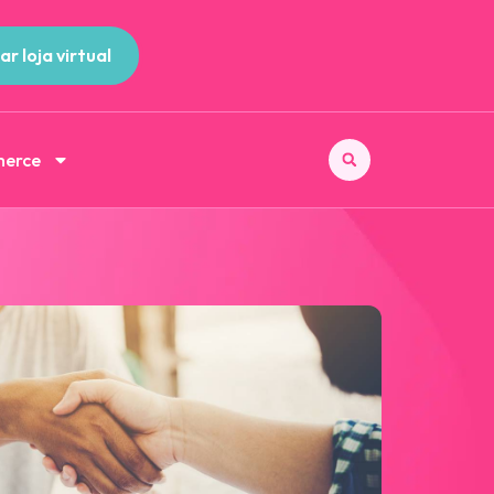
ar loja virtual
merce