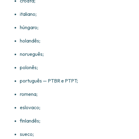
croata;
italiano;
húngaro;
holandês;
norueguês;
polonês;
português — PTBR e PTPT;
romena;
eslovaco;
finlandês;
sueco;