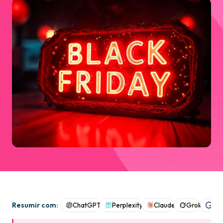
Resumir com:
ChatGPT
Perplexity
Claude
Grok
Goo