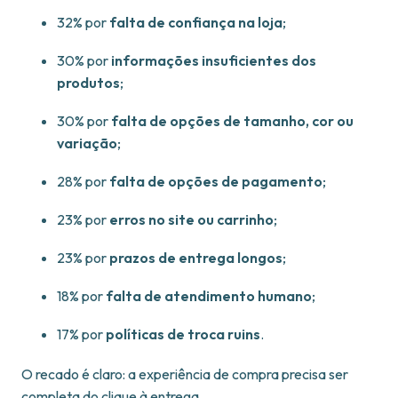
32% por
falta de confiança na loja
;
30% por
informações insuficientes dos
produtos
;
30% por
falta de opções de tamanho, cor ou
variação
;
28% por
falta de opções de pagamento
;
23% por
erros no site ou carrinho
;
23% por
prazos de entrega longos
;
18% por
falta de atendimento humano
;
17% por
políticas de troca ruins
.
O recado é claro: a experiência de compra precisa ser
completa do clique à entrega.