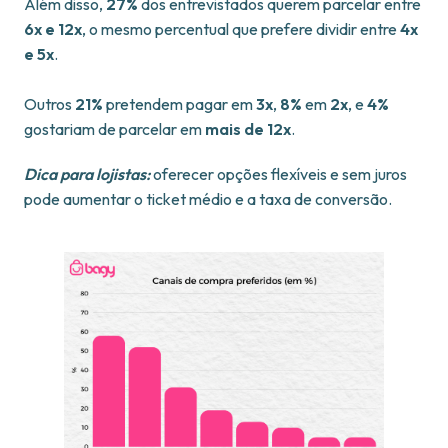
Além disso,
27%
dos entrevistados querem parcelar entre
6x e 12x
, o mesmo percentual que prefere dividir entre
4x
e 5x
.
Outros
21%
pretendem pagar em
3x
,
8%
em
2x
, e
4%
gostariam de parcelar em
mais de 12x
.
Dica para lojistas:
oferecer opções flexíveis e sem juros
pode aumentar o ticket médio e a taxa de conversão.