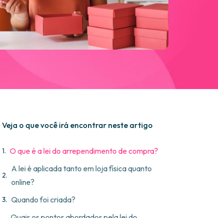
Veja o que você irá encontrar neste artigo
O que é a lei do arrependimento de compra?
A lei é aplicada tanto em loja física quanto
online?
Quando foi criada?
Quais os pontos abordados pela lei do