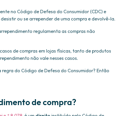
sente no Código de Defesa do Consumidor (CDC) e
 desistir ou se arrepender de uma compra e devolvê-la
o arrependimento regulamenta as compras não
sos de compras em lojas físicas, tanto de produtos
arrependimento não vale nesses casos.
a regra do Código de Defesa do Consumidor? Então
endimento de compra?
ei n.º 8.078
, é um
direito
instituído pelo Código de