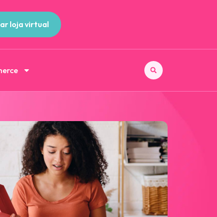
ar loja virtual
merce