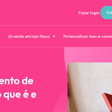
Cri
Fazer login
Já vendo em loja física
Potencializar meu e-com
ento de
 que é e