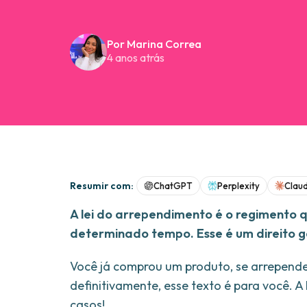
Por Marina Correa
4 anos atrás
Resumir com:
ChatGPT
Perplexity
Clau
A lei do arrependimento é o regimento 
determinado tempo. Esse é um direito ga
Você já comprou um produto, se arrepende
definitivamente, esse texto é para você. 
casos!