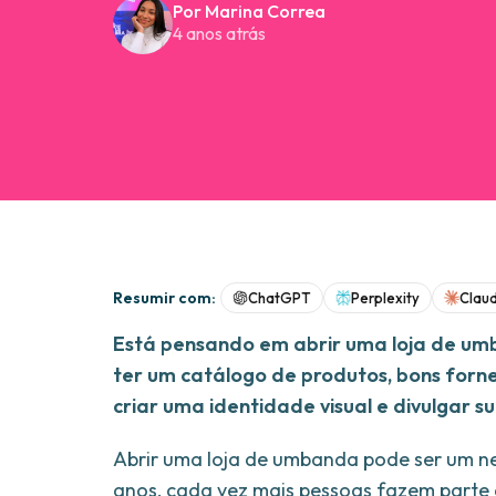
Por Marina Correa
4 anos atrás
Resumir com:
ChatGPT
Perplexity
Clau
Está pensando em abrir uma loja de umb
ter um catálogo de produtos, bons for
criar uma identidade visual e divulgar su
Abrir uma loja de umbanda pode ser um ne
anos, cada vez mais pessoas fazem parte d