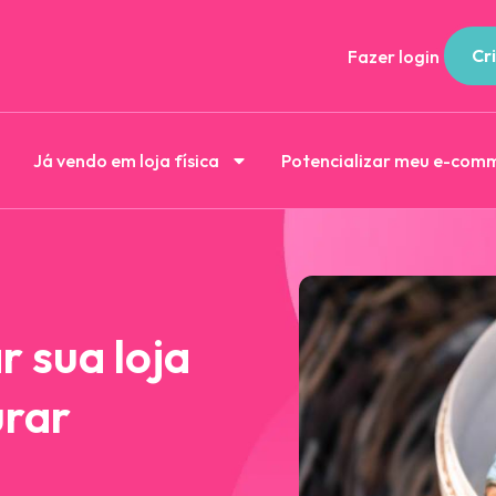
Cri
Fazer login
Já vendo em loja física
Potencializar meu e-com
 sua loja
urar