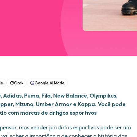
de
Grok
Google AI Mode
e, Adidas, Puma, Fila, New Balance, Olympikus,
 Topper, Mizuno, Umber Armor e Kappa. Você pode
ndo com marcas de artigos esportivos
pensar, mas vender produtos esportivos pode ser um
 vai saber a importância de conhecer a história das