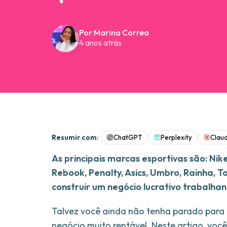
Por Marina Correa
4 anos atrás
Resumir com:
ChatGPT
Perplexity
Clau
As principais marcas esportivas são: Nik
Rebook, Penalty, Asics, Umbro, Rainha,
construir um negócio lucrativo trabalha
Talvez você ainda não tenha parado para 
negócio muito rentável. Neste artigo, você