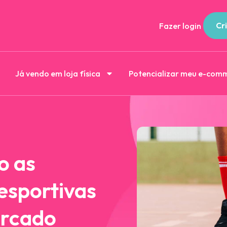
Cri
Fazer login
Já vendo em loja física
Potencializar meu e-com
o as
esportivas
ercado