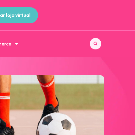
ar loja virtual
merce