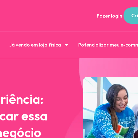
Cri
Fazer login
Já vendo em loja física
Potencializar meu e-com
riência:
car essa
negócio