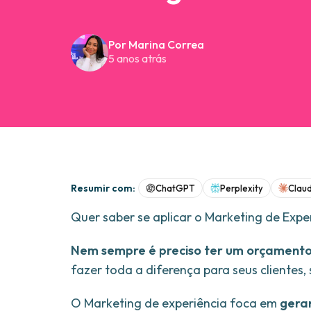
Por Marina Correa
5 anos atrás
Resumir com:
ChatGPT
Perplexity
Clau
Quer saber se aplicar o Marketing de Exp
Nem sempre é preciso ter um orçament
fazer toda a diferença para seus clientes,
O Marketing de experiência foca em
gerar