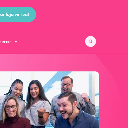
ar loja virtual
merce