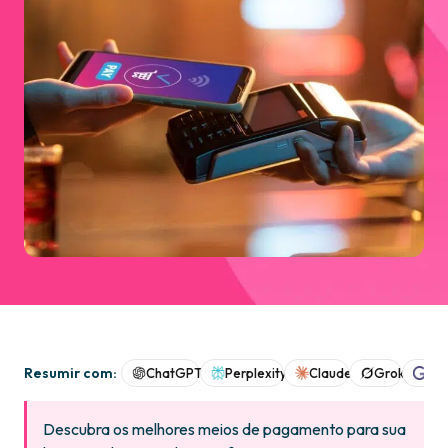
Resumir com:
ChatGPT
Perplexity
Claude
Grok
Goo
Descubra os melhores meios de pagamento para sua