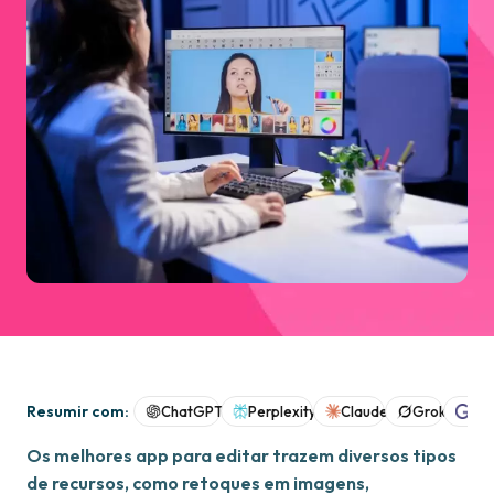
Resumir com:
ChatGPT
Perplexity
Claude
Grok
Goo
Os melhores app para editar trazem diversos tipos
de recursos, como retoques em imagens,