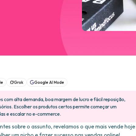
de
Grok
Google AI Mode
s com alta demanda, boa margem de lucro e fácil reposição,
ssórios. Escolher os produtos certos permite começar um
das e escalar no e-commerce.
ntes sobre o assunto, revelamos o que mais vende hoje
her um nicho e fazer sucesso nas vendas online!