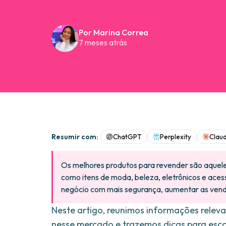
Por Marina Correa
7 meses atrás
Resumir com:
ChatGPT
Perplexity
Clau
Os melhores produtos para revender são aquele
como itens de moda, beleza, eletrônicos e ace
negócio com mais segurança, aumentar as ven
Neste artigo, reunimos informações releva
nesse mercado e trazemos dicas para escol