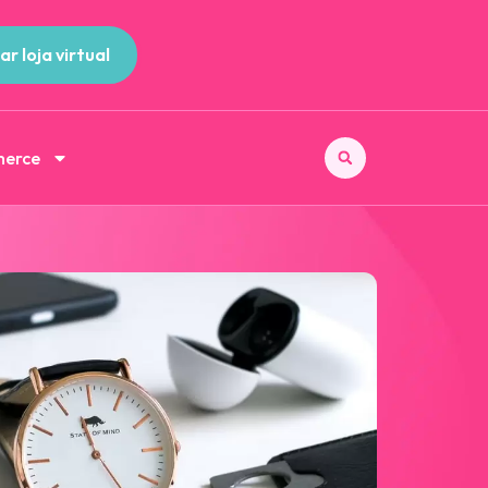
ar loja virtual
merce