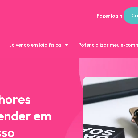
Cri
Fazer login
Já vendo em loja física
Potencializar meu e-com
hores
vender em
sso