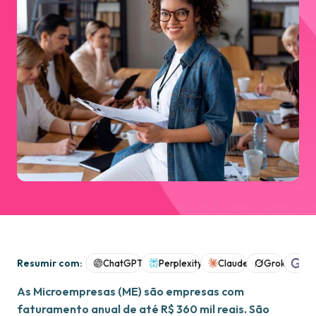
Resumir com:
ChatGPT
Perplexity
Claude
Grok
Goo
As Microempresas (ME) são empresas com
faturamento anual de até R$ 360 mil reais. São