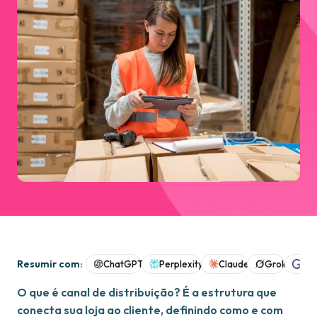
Resumir com:
ChatGPT
Perplexity
Claude
Grok
Goo
O que é canal de distribuição? É a estrutura que
conecta sua loja ao cliente, definindo como e com