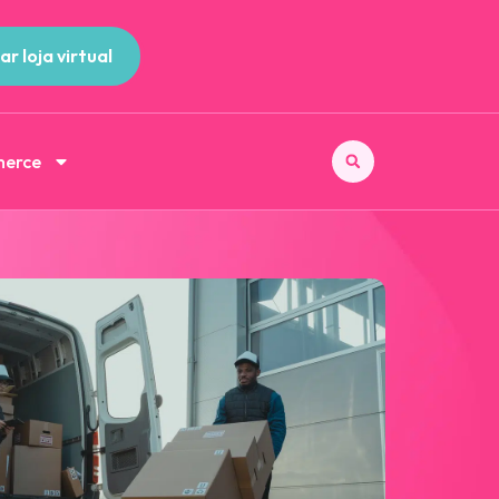
ar loja virtual
merce