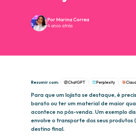
Por Marina Correa
4 anos atrás
Resumir com:
ChatGPT
Perplexity
Clau
Para que um lojista se destaque, é prec
barato ou ter um material de maior qu
acontece no pós-venda. Um exemplo disso
envolve o transporte dos seus produtos
destino final.