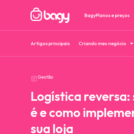
Bagy
Planos e preços
Artigos principais
Criando meu negócio
Gestão
Logística reversa:
é e como implemen
sua loja