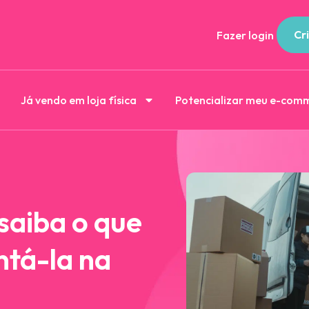
Cri
Fazer login
Já vendo em loja física
Potencializar meu e-com
 saiba o que
tá-la na