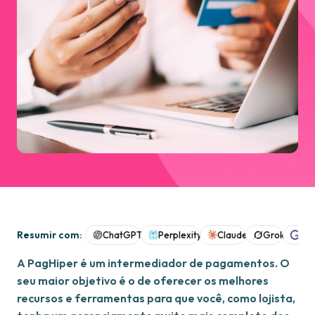
Resumir com:
ChatGPT
Perplexity
Claude
Grok
Goo
A PagHiper é um intermediador de pagamentos. O
seu maior objetivo é o de oferecer os melhores
recursos e ferramentas para que você, como lojista,