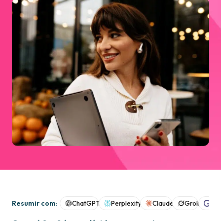
Resumir com:
ChatGPT
Perplexity
Claude
Grok
Goo