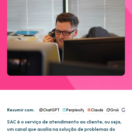
Resumir com:
ChatGPT
Perplexity
Claude
Grok
Goo
SAC é o serviço de atendimento ao cliente, ou seja,
um canal que auxilia na solução de problemas do