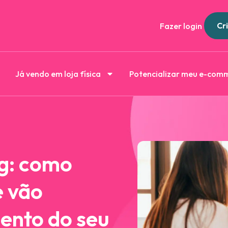
Cri
Fazer login
Já vendo em loja física
Potencializar meu e-com
g: como
e vão
mento do seu