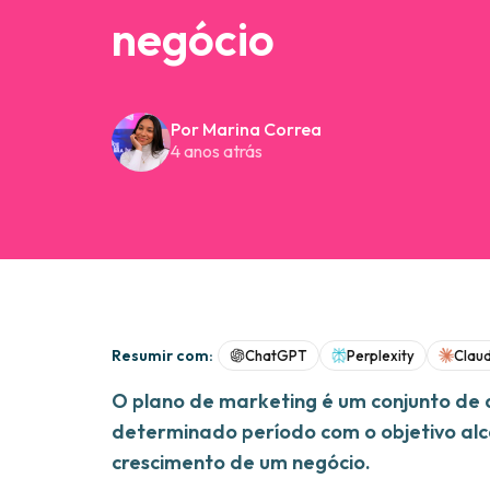
negócio
Por Marina Correa
4 anos atrás
Resumir com:
ChatGPT
Perplexity
Clau
O plano de marketing é um conjunto de 
determinado período com o objetivo alc
crescimento de um negócio.