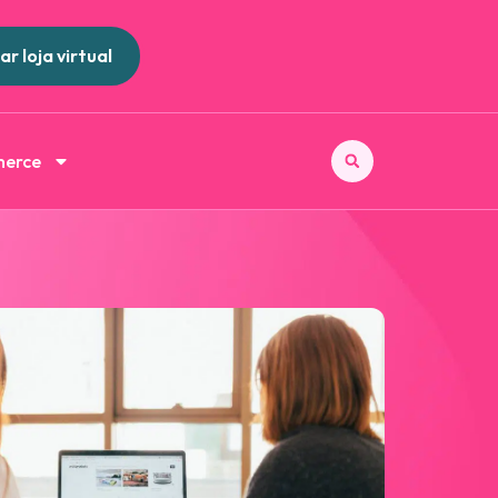
ar loja virtual
merce