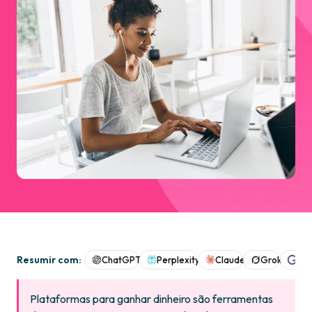
Resumir com:
ChatGPT
Perplexity
Claude
Grok
Goo
Plataformas para ganhar dinheiro são ferramentas