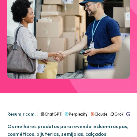
Resumir com:
ChatGPT
Perplexity
Claude
Grok
Goo
Os melhores produtos para revenda incluem roupas,
cosméticos, bijuterias, semijoias, calçados