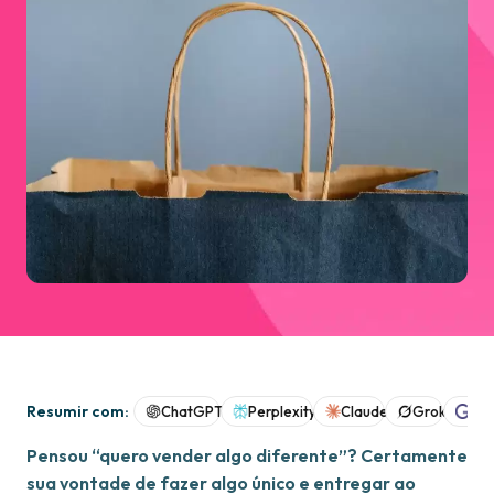
Resumir com:
ChatGPT
Perplexity
Claude
Grok
Goo
Pensou “quero vender algo diferente”? Certamente
sua vontade de fazer algo único e entregar ao