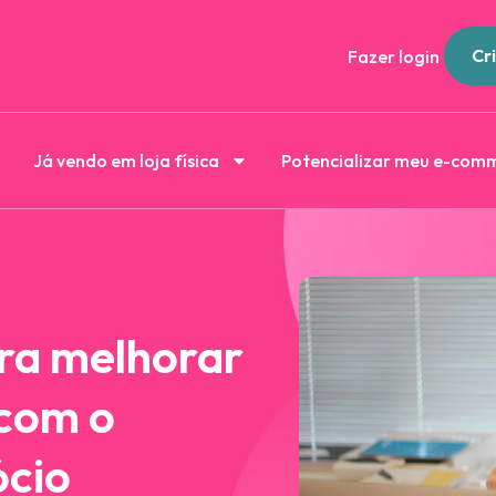
Cri
Fazer login
Já vendo em loja física
Potencializar meu e-com
ara melhorar
 com o
ócio