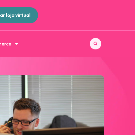
ar loja virtual
merce