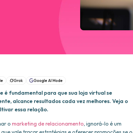
de
Grok
Google AI Mode
 é fundamental para que sua loja virtual se
te, alcance resultados cada vez melhores. Veja o
tivar essa relação.
mar o
marketing de relacionamento
, ignorá-lo é um
o que vale traçar estratégias e oferecer promoções se o