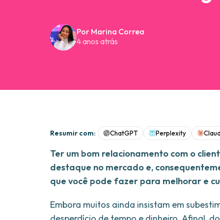
Por Marina Correa
4 anos atrás
Resumir com:
ChatGPT
Perplexity
Clau
Ter um bom relacionamento com o cliente
destaque no mercado e, consequentemen
que você pode fazer para melhorar e cul
Embora muitos ainda insistam em subesti
desperdício de tempo e dinheiro. Afinal, d