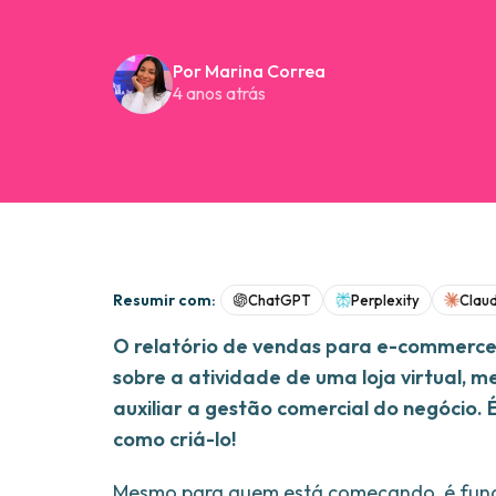
Por Marina Correa
4 anos atrás
Resumir com:
ChatGPT
Perplexity
Clau
O relatório de vendas para e-commerce 
sobre a atividade de uma loja virtual, 
auxiliar a gestão comercial do negócio.
como criá-lo!
Mesmo para quem está começando, é fun