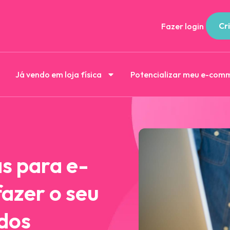
Cri
Fazer login
Já vendo em loja física
Potencializar meu e-com
s para e-
azer o seu
dos