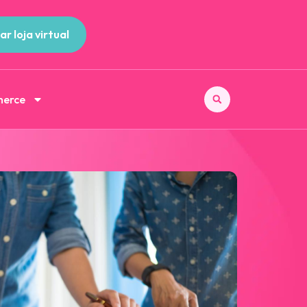
ar loja virtual
merce