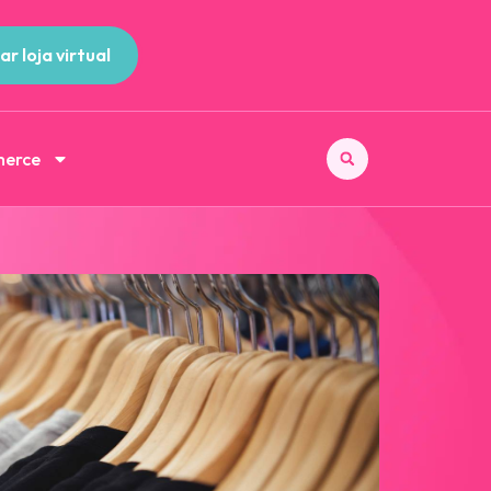
ar loja virtual
merce