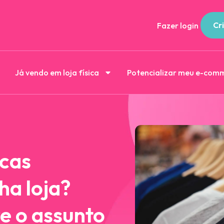
Cri
Fazer login
Já vendo em loja física
Potencializar meu e-com
icas
ha loja?
e o assunto