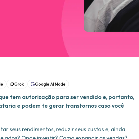
de
Grok
Google AI Mode
, que tem autorização para ser vendido e, portanto,
irataria e podem te gerar transtornos caso você
r seus rendimentos, reduzir seus custos e, ainda,
sejados? Onde investir? Como expandir as vendas?