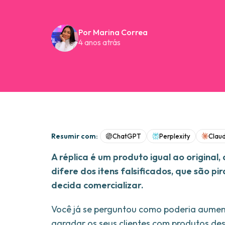
Por Marina Correa
4 anos atrás
Resumir com:
ChatGPT
Perplexity
Clau
A réplica é um produto igual ao original
difere dos itens falsificados, que são p
decida comercializar.
Você já se perguntou como poderia aumenta
agradar os seus clientes com produtos de