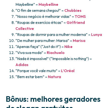
Maybelline”
–
Maybelline
“O fim de semana chegou!”
–
Chubbies
“Nosso negócio é melhorar vidas”
–
TOMS
“Roupas de exercício éticas”
–
Girlfriend
Collective
“Roupas de dormir para a mulher moderna”
–
Lunya
“De mulher para mulher: Marisa”
–
Marisa
“Apenas faça” (“Just do it”)
–
Nike
“Viva sua moda”
–
Riachuelo
“Nada é impossível” (“Impossible is nothing”)
–
Adidas
“Porque você vale muito”
–
L’Oréal
“Bem estar bem”
–
N
a
tura
Bônus: melhores geradores