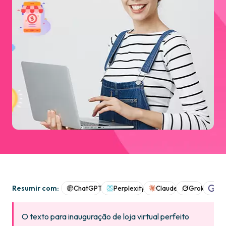
Resumir com:
ChatGPT
Perplexity
Claude
Grok
Goo
O texto para inauguração de loja virtual perfeito