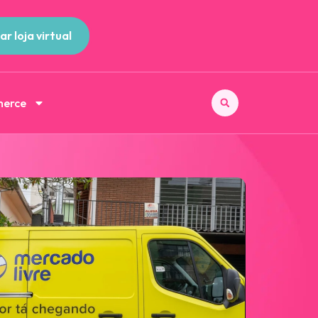
ar loja virtual
merce