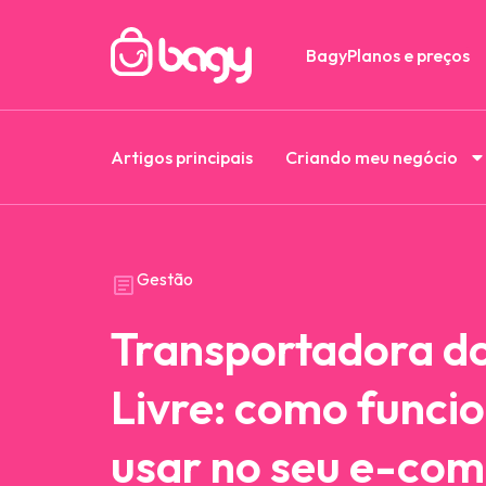
Bagy
Planos e preços
Artigos principais
Criando meu negócio
Gestão
Transportadora d
Livre: como funci
usar no seu e-co