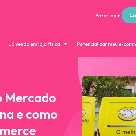
Cri
Fazer login
Já vendo em loja física
Potencializar meu e-com
o Mercado
ona e como
mmerce