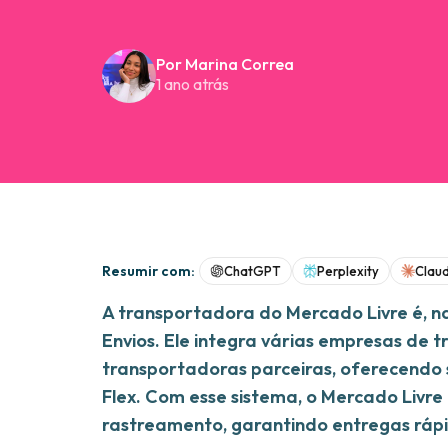
Por Marina Correa
1 ano atrás
Resumir com:
ChatGPT
Perplexity
Clau
A transportadora do Mercado Livre é, 
Envios. Ele integra várias empresas de t
transportadoras parceiras, oferecendo 
Flex. Com esse sistema, o Mercado Livre 
rastreamento, garantindo entregas rápi