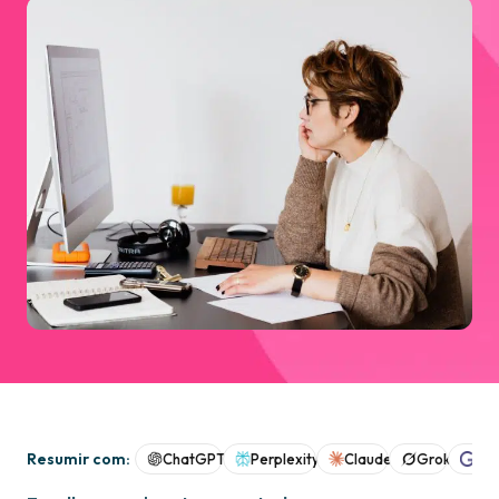
Resumir com:
ChatGPT
Perplexity
Claude
Grok
Goo