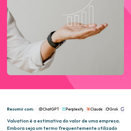
Resumir com:
ChatGPT
Perplexity
Claude
Grok
Goo
Valuation é a estimativa do valor de uma empresa.
Embora seja um termo frequentemente utilizado