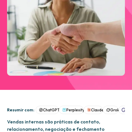
Resumir com:
ChatGPT
Perplexity
Claude
Grok
Goo
Vendas internas são práticas de contato,
relacionamento, negociação e fechamento